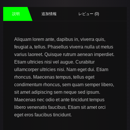
説明
追加情報
レビュー (0)
Aliquam lorem ante, dapibus in, viverra quis,
feugiat a, tellus. Phasellus viverra nulla ut metus
varius laoreet. Quisque rutrum aenean imperdiet.
Etiam ultricies nisi vel augue. Curabitur
ullamcorper ultricies nisi. Nam eget dui. Etiam
rhoncus. Maecenas tempus, tellus eget
condimentum rhoncus, sem quam semper libero,
sit amet adipiscing sem neque sed ipsum.
Maecenas nec odio et ante tincidunt tempus
libero venenatis faucibus. Etiam sit amet orci
eget eros faucibus tincidunt.