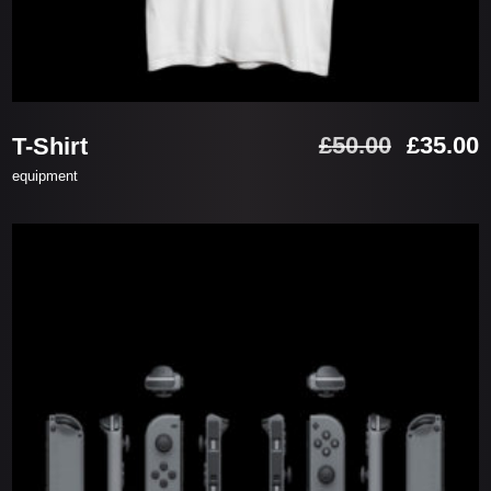
お買い物カゴに追加
元
£
50.00
£
35.00
T-Shirt
の
equipment
価
格
は
£50.00
で
£
し
た。