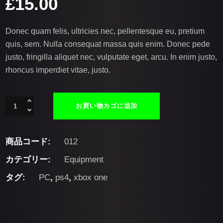
£
15.00
Donec quam felis, ultricies nec, pellentesque eu, pretium
quis, sem. Nulla consequat massa quis enim. Donec pede
justo, fringilla aliquet nec, vulputate eget, arcu. In enim justo,
rhoncus imperdiet vitae, justo.
ROGM4528
お買い物カゴに追加
quantity
商品コード:
012
カテゴリー:
Equipment
タグ:
PC
,
ps4
,
xbox one