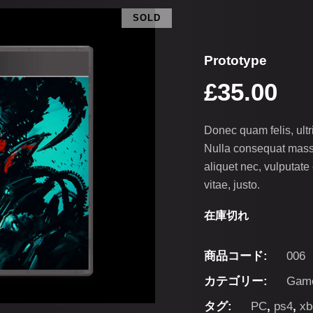
SOLD
Prototype
£
35.00
Donec quam felis, ultr
Nulla consequat massa
aliquet nec, vulputate
vitae, justo.
在庫切れ
商品コード:
006
カテゴリー:
Gam
タグ:
PC
,
ps4
,
xb