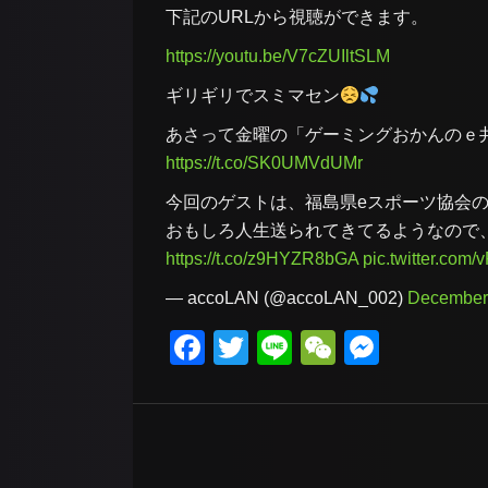
下記のURLから視聴ができます。
https://youtu.be/V7cZUIltSLM
ギリギリでスミマセン
あさって金曜の「ゲーミングおかんのｅ
https://t.co/SK0UMVdUMr
今回のゲストは、福島県eスポーツ協会
おもしろ人生送られてきてるようなので
https://t.co/z9HYZR8bGA
pic.twitter.co
— accoLAN (@accoLAN_002)
December 
Facebook
Twitter
Line
WeChat
Messe