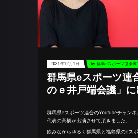
2021年12月1日
by
福島eスポーツ協会運
群馬県eスポーツ連
のｅ井戸端会議」に
群馬県eスポーツ連合のYoutubeチャ
代表の高橋が出演させて頂きました。
飲みながらゆるく群馬県と福島県のeス