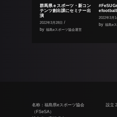
群馬県ｅスポーツ・新コン
#FeSUGr
テンツ創出課にセミナー出
efootb
演
2022年3月
2022年3月28日
by
福島e
by
福島eスポーツ協会運営
名称：福島県eスポーツ協会
設立 
（FSeSA）