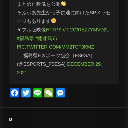
まとめた映像を公開
そふぃあ先生から子供達に向けたSPメッセ
ージもあります
▼フル版映像
HTTPS://T.CO/REZ7YMVD2L
#福島県
#南相馬市
PIC.TWITTER.COM/MM2TOT0KMZ
— 福島県Eスポーツ協会（FSESA）
(@ESPORTS_FSESA)
DECEMBER 29,
2021
Facebook
Twitter
Line
WeChat
Messenger