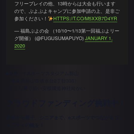
フリープレイの他、13時からは大会も行います
ので、ぷよぷよキャンプに参加申請の上、是非ご
参加ください！
HTTPS://T.CO/M5XXB7D4YR
— 福島ぷよの会 （10/10〜1/13第一回福ぷよリー
グ開催） (@FUGUSUMAPUYO)
JANUARY 1,
2020
■場所：eスポーツスタジアム郡山
（福島県郡山市清水台2丁目330）
※さくら通り沿い安積國造神社向かい
クラウドファンディング挑戦中！
若者から親子、シニアまで、eスポーツでつながるコミ
ュニティの輪を！