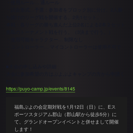
・使用ルール… 通ルール
・試合形式…予選：参加者をブロック別に分け、2人勝
ち抜けのリーグ戦を開催する。2先1セット。
本戦：各リーグの勝ち進んだ上位2名による2本２セット
先取のトーナメント戦を行う。（3決まで行う。）
・使用可能キャラクター… 制限なし
・コントローラー… マイコントローラーは使用不可で
す。
■大会の申し込みや詳細
大会に参加希望の方はぷよぷよキャンプの方から申請く
ださい。
https://puyo-camp.jp/events/8145
福島ぷよの会定期対戦を1月12日（日）に、Eス
ポーツスタジアム郡山（郡山駅から徒歩5分）に
て、グランドオープンイベントと併せまして開催
します！