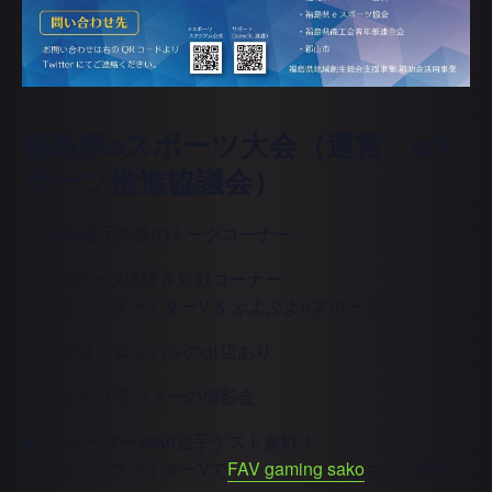
福島県eスポーツ大会（運営：eス
ポーツ推進協議会）
１.sako選手夫妻のトークコーナー
２.eスポーツ体験＆対戦コーナー
ストリートファイターV & ぷよぷよeスポーツ
３.ピザ＆メロンパンの出店あり
４.チェキグラファーの撮影会
■プロゲーマーsako選手ゲスト参戦！
ストリートファイターVで
FAV gaming sako
さんに挑戦し